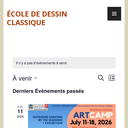
Skip
PR
to
ÉCOLE DE DESSIN
ME
content
CLASSIQUE
Il n’y a pas d’évènements à venir.
R
N
À venir
R
L
E
a
e
S
I
C
Derniers Évènements passés
S
é
v
H
c
T
l
E
i
E
h
R
e
JUIL
g
11
C
c
e
2026
H
a
t
E
i