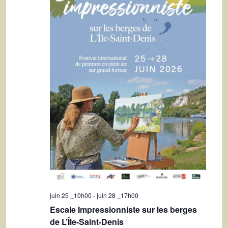
m
i
e
o
n
n
t
d
e
v
u
e
s
É
v
juin 25 _10h00
-
juin 28 _17h00
Escale Impressionniste sur les berges
è
de L’Île-Saint-Denis