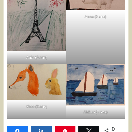
Anna (8 ans)
Ania (6 ans)
Alice (8 ans)
Aleksa (7 ans)
0
Share
Share
Pin
Tweet